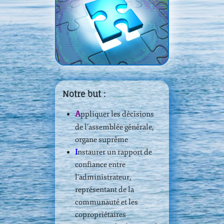
Notre but :
A
ppliquer les décisions
de l’assemblée générale,
organe suprême
I
nstaurer un rapport de
confiance entre
l’administrateur,
représentant de la
communauté et les
copropriétaires