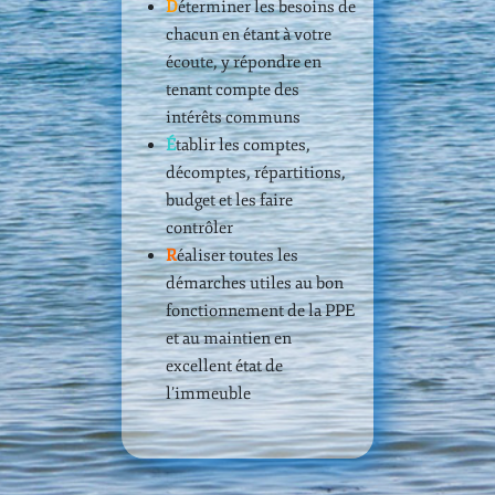
D
éterminer les besoins de
chacun en étant à votre
écoute, y répondre en
tenant compte des
intérêts communs
É
tablir les comptes,
décomptes, répartitions,
budget et les faire
contrôler
R
éaliser toutes les
démarches utiles au bon
fonctionnement de la PPE
et au maintien en
excellent état de
l’immeuble